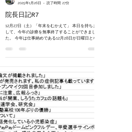
ohnoentclinic
2025年1月26日
読了時間: 27分
院長日記R7
12月27日（土）「年末をむかえて」 本日を持ちま
して、今年の診療を無事終了することができまし
た。 今年は仕事納めである12月28日が日曜日とな
ったため、1日早く年末年始休暇に入ります。 例年
ですと、10月の半ばを過ぎると来院患者さんが増
えて多忙な日々を過ごしてきましたが、今年はな
ぜかそうでもありませんでした。 先月の記事にも
書いたように、インフルエンザが早めに流行を迎
えたからでしょうか。 新型コロナの頃もそうでし
たが、ひとつの感染症が流行すると他の感染症が
抑えられるような気がします。 とくに今月からは
すべての健康保険証の有効期限が切れて、原則マ
イナ保険証または資格確認書での受付となりまし
たが、そんなことも影響したのでしょうか。 年末