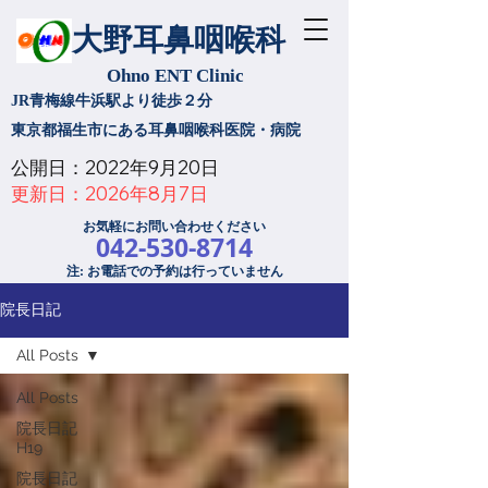
大野耳鼻咽喉科
Ohno ENT Clinic
JR青梅線牛浜駅より徒歩２分
​東京都福生市にある耳鼻咽喉科医院・病院
公開日：2022年9月20日
​更新日：2026年8月7日
お気軽にお問い合わせください
042-530-8714
注: お電話での予約は行っていません
院長日記
All Posts
All Posts
院長日記
H19
院長日記