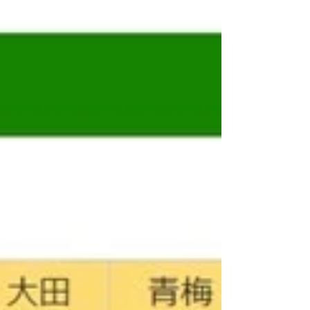
日（木）に当院の建物（メディカル・ビーンズ）
入り口横にお花屋さんが開店しました。 名前はズ
バリ「o花yasan」、お花屋さんになります。 福生
市志茂に1号店があり、こちらは2号店になるとい
うことです。 1号店よりもこちらのほうが人通りが
多いので、直接店にいらっしゃる方を期待されて
いるようです。 さて、この夏も7月に3回灯火採集
に行ってきました。 目的は例年通り大型のミヤマ
クワガタでしたが、今年はあたりでした。 1回目が
新潟県、2回目が山梨県、3回目が群馬県の某所に
なります。 それぞれそこそこの曇り空で条件が良
く、1回目が13匹、2回目が11匹、3回目が13匹のク
ワガタたちが飛来しました。 1回目では62mm、2
回目に61mm、そしい3回目では夢の70mm越えで
はなかったものの68mmの大型のオスが飛来しま
した。 写真を載せましたが、60mmを超えるとな