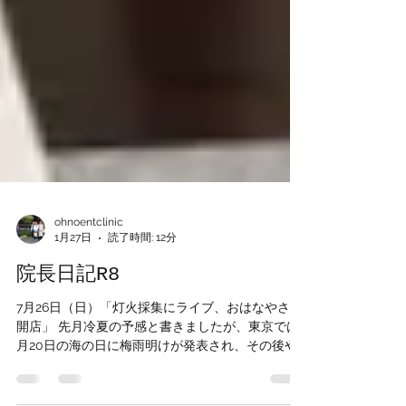
ohnoentclinic
1月27日
読了時間: 12分
院長日記R8
7月26日（日）「灯火採集にライブ、おはなやさん
開店」 先月冷夏の予感と書きましたが、東京では7
月20日の海の日に梅雨明けが発表され、その後や
はり猛暑となってしまいました。 そんな中、7月9