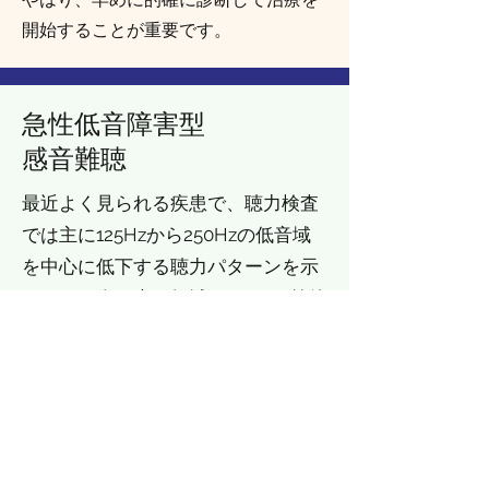
開始することが重要です。
急性低音障害型
感音難聴
最近よく見られる疾患で、聴力検査
では主に125Hzから250Hzの低音域
を中心に低下する聴力パターンを示
します。人の声の領域は1000Hz前後
の中音域ですので、この低音域が低
下してもあまり聞こえないという症
状の訴えはなく、むしろ耳が「詰ま
った感じ」とか「ふさがった感じ」
として自覚されます。
仕事が多忙であったり不眠であるな