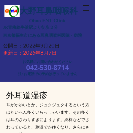
大野耳鼻咽喉科
Ohno ENT Clinic
JR青梅線牛浜駅より徒歩２分
​東京都福生市にある耳鼻咽喉科医院・病院
公開日：2022年9月20日
​更新日：2026年8月7日
お気軽にお問い合わせください
042-530-8714
注: お電話での予約は行っていません
外耳道湿疹
耳がかゆいとか、ジュクジュクするという方
はたいへん多くいらっしゃいます。その多く
は耳のさわりすぎによります。綿棒などでさ
わっていると、刺激でかゆくなり、さらにさ