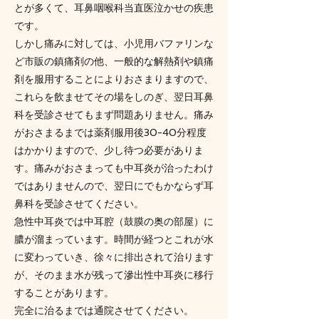
とが多くて、耳鼻咽喉科当直医泣かせの疾患
です。
しかし痛みに対しては、小児用バファリンな
ど市販の鎮痛剤の他、一般的な解熱剤や鎮痛
剤を服用することによりおさまりますので、
これらを飲ませてその場をしのぎ、翌日耳鼻
科を受診させてもまず問題ありません。痛み
がおさまるまでは薬剤服用後30-40分程度
はかかりますので、少し待つ必要がありま
す。痛みがおさまっても中耳炎が治ったわけ
ではありませんので、翌日にでもかならず耳
鼻科を受診させてください。
急性中耳炎では中耳腔（鼓膜の奥の部屋）に
膿が溜まっています。時間が経つとこれが水
に変わっていき、徐々に排出されて治ります
が、そのまま水が残って滲出性中耳炎に移行
することがあります。
完全に治るまでは通院させてください。