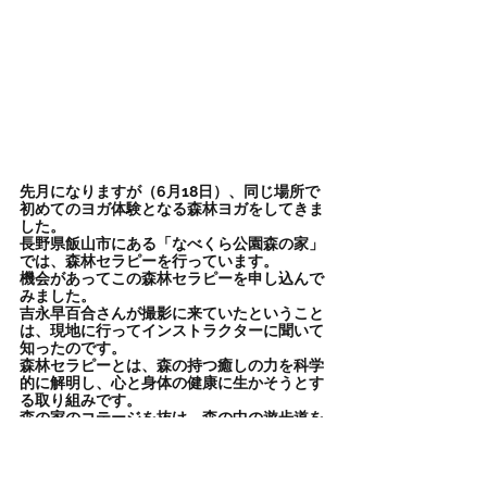
先月になりますが（6月18日）、同じ場所で
初めてのヨガ体験となる森林ヨガをしてきま
した。
長野県飯山市にある「なべくら公園森の家」
では、森林セラピーを行っています。
機会があってこの森林セラピーを申し込んで
みました。
吉永早百合さんが撮影に来ていたということ
は、現地に行ってインストラクターに聞いて
知ったのです。
森林セラピーとは、森の持つ癒しの力を科学
的に解明し、心と身体の健康に生かそうとす
る取り組みです。
森の家のコテージを抜け、森の中の遊歩道を
歩いてブナ林の開けたところでシートを敷
き、ヨガを行いました。