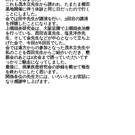
これも茂木立先生から誘われ、たまたま横田
基地開催に伴う休診と同じ日だったので行く
ことにしました。
会では田中先生が講演を行い、3回目の講演
を拝聴したことになります。
上咽頭炎研究会は、大阪近隣で上咽頭炎治療
を行っている、西田吉直先生、塩見洋作先
生、そして金先生などが中心となって立ち上
げた会で、今回が6回目でした。
会では遠方からの参加となった茂木立先生や
私のことを西田先生からご紹介いただき、懇
親会のあとは2次会まで誘っていただいてす
っかりご馳走になってしました。
最後に、病巣疾患研究会の抄録を載せて報告
を終わりにしたく思います。
関係各位の先生方には、いろいろとお世話に
なり感謝申し上げます。