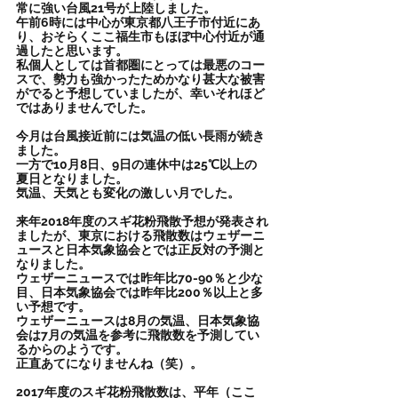
常に強い台風21号が上陸しました。
午前6時には中心が東京都八王子市付近にあ
り、おそらくここ福生市もほぼ中心付近が通
過したと思います。
私個人としては首都圏にとっては最悪のコー
スで、勢力も強かったためかなり甚大な被害
がでると予想していましたが、幸いそれほど
ではありませんでした。
今月は台風接近前には気温の低い長雨が続き
ました。
一方で10月8日、9日の連休中は25℃以上の
夏日となりました。
気温、天気とも変化の激しい月でした。
来年2018年度のスギ花粉飛散予想が発表され
ましたが、東京における飛散数はウェザーニ
ュースと日本気象協会とでは正反対の予測と
なりました。
ウェザーニュースでは昨年比70-90％と少な
目、日本気象協会では昨年比200％以上と多
い予想です。
ウェザーニュースは8月の気温、日本気象協
会は7月の気温を参考に飛散数を予測してい
るからのようです。
正直あてになりませんね（笑）。
2017年度のスギ花粉飛散数は、平年（ここ