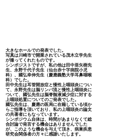
大きなホールでの発表でした。
写真は川崎市で開業されている茂木立学先生
が撮ってくれたものです。
シンポジストですが、私の他は田中亜矢樹先
生、永野千代子先生（仙台赤十字病院小児
科）、國弘幸伸先生（慶應義塾大学耳鼻咽喉
科）でした。
田中先生は耳管開放症と慢性上咽頭炎につい
て、永野先生は脳リンパ流と慢性上咽頭炎に
ついて、國弘先生は脳脊髄液減少症に対する
上咽頭処置についてのご発表でした。
國弘先生は、慶應の医局に在籍している頃か
らご指導を頂いており、私の上咽頭炎の論文
の共著者にもなっています。
シンポジウム自体は、時間があまりなくて総
合討論で発言する機会はありませんでした
が、このような機会を与えて頂き、病巣疾患
研究会関係者の方々に感謝いたします。