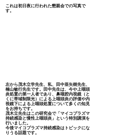
これは初日夜に行われた懇親会での写真で
す。
左から茂木立学先生、私、田中亜矢樹先生、
楠山敏行先生です。田中先生は、今や上咽頭
炎処置の第一人者であり、鼻咽腔内視鏡（と
くに帯域制限光）による上咽頭炎の評価や内
視鏡下による上咽頭処置について多くの知見
をお持ちです。
茂木立先生はこの研究会で「マイコプラズマ
持続感染と慢性上咽頭炎」という特別講演を
行いました。
今後マイコプラズマ持続感染はトピックにな
りうる話題です。