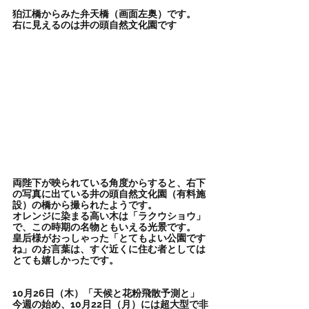
狛江橋からみた弁天橋（画面左奥）です。
右に見えるのは井の頭自然文化園です
両陛下が映られている角度からすると、右下
の写真に出ている井の頭自然文化園（有料施
設）の橋から撮られたようです。
オレンジに染まる高い木は「ラクウショウ」
で、この時期の名物ともいえる光景です。
皇后様がおっしゃった「とてもよい公園です
ね」のお言葉は、すぐ近くに住む者としては
とても嬉しかったです。
10月26日（木）「天候と花粉飛散予測と」
今週の始め、10月22日（月）には超大型で非