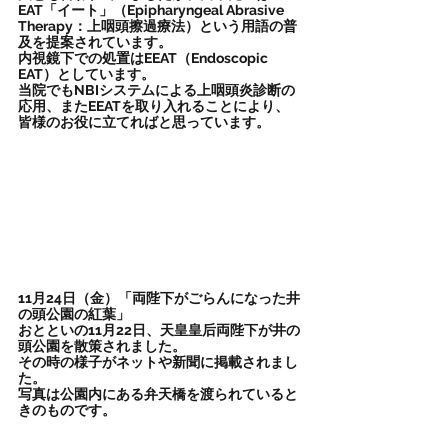
EAT「イート」（Epipharyngeal Abrasive 
Therapy：上咽頭擦過療法）という用語の普
及を提案されています。
内視鏡下での処置はEEAT（Endoscopic 
EAT）としています。
当院でもNBIシステムによる上咽頭炎診断の
応用、またEEATを取り入れることにより、
皆様のお役に立てればと思っています。
11月24日（金）「両陛下がごらんになった井
の頭公園の紅葉」
おとといの11月22日、天皇皇后両陛下が井の
頭公園を散策されました。
その時の様子がネットや新聞に掲載されまし
た。
写真は公園内にある弁天橋を渡られていると
きのものです。