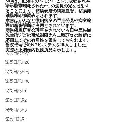
NBIは、血液中のヘモグロビンに吸収されや
院長日記H22
すい狭帯域化された2つの波長の光を照射す
ることにより、粘膜表層の網細血管、粘膜微
院長日記H23
細模様が強調表示されます。
本来はがんなど微細病変の早期発見や病変範
院長日記H24
囲の精密診断に有用とされています。
病巣疾患研究会理事をされている田中亜矢樹
院長日記H25
先生は、この帯域制限光を上咽頭炎の診断に
応用してその有用性を報告しておられます。
院長日記H26
当院でもこのNBIシステムを導入しました。
実際の上咽頭内視鏡所見を示します。
院長日記H27
院長日記H28
院長日記H29
院長日記H30
院長日記R1
院長日記R2
院長日記R3
院長日記R4