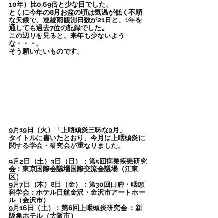
10年）比0.69倍と少な目でした。
とくに今年の8月お盆の頃は気温が低く不順
な天候で、連続雨観測日数が21日と、1年を
通しても過去7位の記録でした。
この辺りを見ると、来年も少ないよう
な・・・。
そう願いたいものです。
9月19日（火）「上咽頭炎三昧な9月」
タイトルに書いたとおり、今月は上咽頭炎に
関する学会・研究会が重なりました。
9月2日（土）3日（日）：第5回病巣疾患研究
会：東京国際会議場国際交流会議場（江東
区）
9月7日（木）8日（金）：第30回口腔・咽頭
科学会：ホテル日航金沢・金沢市アートホー
ル（金沢市）
9月16日（土）：第6回上咽頭炎研究会 ：新
阪急ホテル（大阪市）