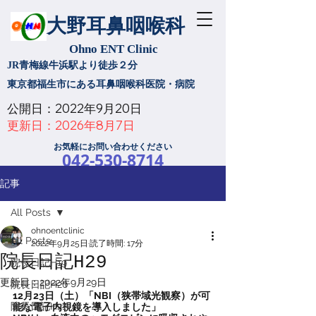
大野耳鼻咽喉科
Ohno ENT Clinic
JR青梅線牛浜駅より徒歩２分
​東京都福生市にある耳鼻咽喉科医院・病院
公開日：2022年9月20日
​更新日：2026年8月7日
お気軽にお問い合わせください
042-530-8714
注: お電話での予約は行っていません
記事
All Posts
ohnoentclinic
All Posts
2022年9月25日
読了時間: 17分
院長日記H29
院長日記H19
更新日：
2022年9月29日
院長日記H20
12月23日（土）「NBI（狭帯域光観察）が可
院長日記H21
能な電子内視鏡を導入しました」