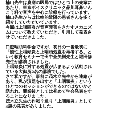
楠山先生は慶應の医局ではひとつ上の先輩に
あたり、東京ボイスクリニック品川耳鼻いん
こう科で音声を中心に診療を行っています。
楠山先生からは比較的近隣の患者さんを多く
紹介していただいています。
今回は上咽頭炎が音声障害をきたすメカニズ
ムについて教えていただき、引用して発表さ
せていただきました。
口腔咽頭科学会ですが、初日の一番最初に
「慢性上咽頭炎と上咽頭処置を再考する」と
いう教育セミナーで田中亜矢樹先生と堀田修
先生が講演されました。
上咽頭炎に対する処置が広まるよう活動され
ている大御所2名の講演でした。
さて私ですが、事前に茂木立先生から連絡が
あり、私が演題を出すと「上咽頭炎」という
ひとつのセッションができるのではないかと
誘われ、開業後としては初めて学会発表をす
ることになりました。
茂木立先生の作戦？通り「上咽頭炎」として
4題の発表がありました。